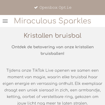
Ga
𝙾𝚙𝚎𝚗𝚋𝚘𝚡 𝙾𝚙𝚝𝚒𝚎
direct
naar
Miraculous Sparkles
de
hoofdinhoud
Kristallen bruisbal
Ontdek de betovering van onze kristallen
bruisballen!
Tijdens onze TikTok Live openen we samen een
moment van magie, waarin elke bruisbal haar
eigen energie en verrassing onthult. Elk exemplaar
draagt een uniek sieraad in zich, een armbandje,
ketting, oorbel of verstelbare ring, gekozen om
jouw licht nog meer te laten stralen.