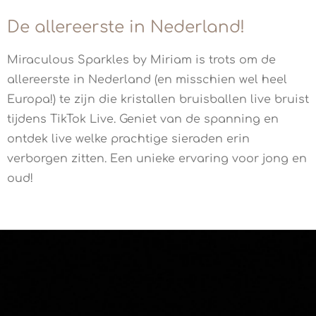
De allereerste in Nederland!
Miraculous Sparkles by Miriam is trots om de
allereerste in Nederland (en misschien wel heel
Europa!) te zijn die kristallen bruisballen live bruist
tijdens TikTok Live. Geniet van de spanning en
ontdek live welke prachtige sieraden erin
verborgen zitten. Een unieke ervaring voor jong en
oud!