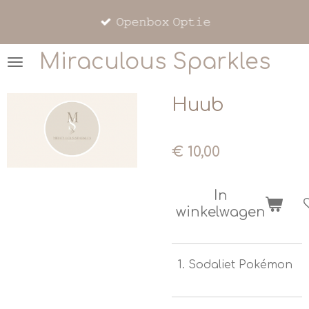
Ga
𝙾𝚙𝚎𝚗𝚋𝚘𝚡 𝙾𝚙𝚝𝚒𝚎
direct
naar
Miraculous Sparkles
de
hoofdinhoud
Huub
€ 10,00
In
winkelwagen
Sodaliet Pokémon