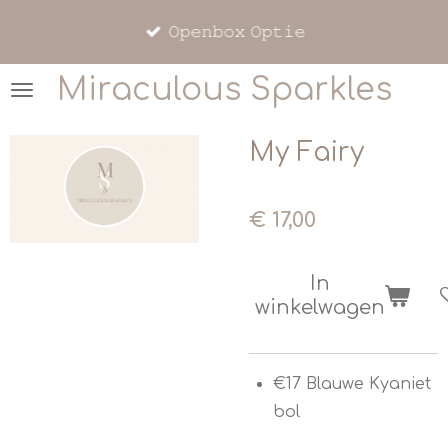
Ga
𝙾𝚙𝚎𝚗𝚋𝚘𝚡 𝙾𝚙𝚝𝚒𝚎
direct
naar
Miraculous Sparkles
de
hoofdinhoud
My Fairy
€ 17,00
In
winkelwagen
€17 Blauwe Kyaniet
bol