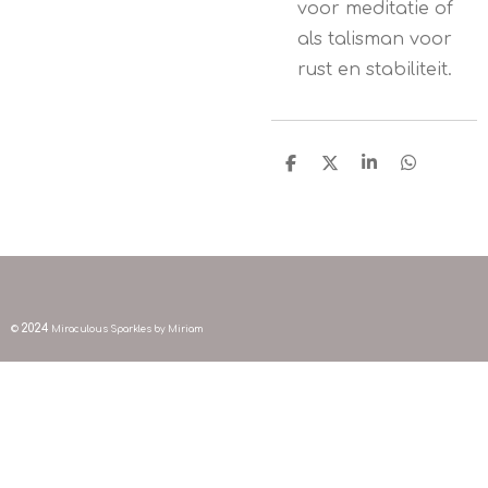
voor meditatie of
als talisman voor
rust en stabiliteit.
D
D
S
D
e
e
h
e
l
e
a
l
e
l
r
e
n
e
n
2024
©
Miraculous Sparkles by Miriam