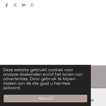
D
D
S
D
e
e
h
e
l
e
a
l
e
l
r
e
n
e
n
Deze website gebruikt cookies voor
analyse-doeleinden en/of het tonen van
advertenties. Door gebruik te blijven
2024
©
Miraculous Sparkles by Miriam
maken van de site gaat u hiermee
akkoord.
Akkoord
E-mailadres
Instagram
WhatsApp