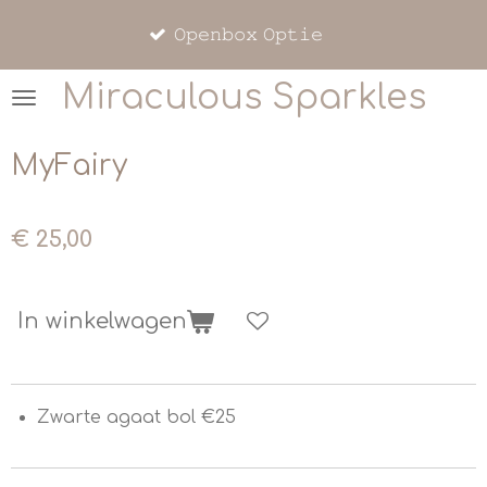
Ga
𝙾𝚙𝚎𝚗𝚋𝚘𝚡 𝙾𝚙𝚝𝚒𝚎
direct
naar
Miraculous Sparkles
de
hoofdinhoud
MyFairy
€ 25,00
In winkelwagen
Zwarte agaat bol €25