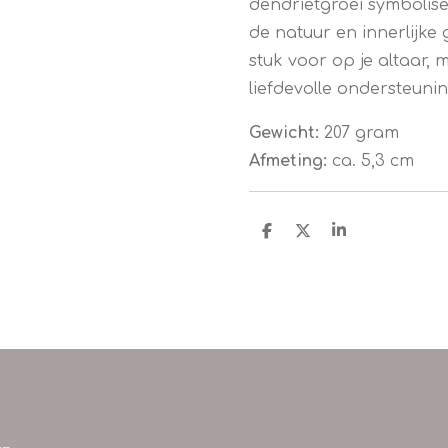
dendrietgroei symbolis
de natuur en innerlijke 
stuk voor op je altaar, m
liefdevolle ondersteuning
Gewicht:
207 gram
Afmeting:
ca. 5,3 cm
D
D
S
e
e
h
l
e
a
e
l
r
n
e