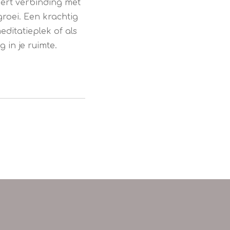
eert verbinding met
groei. Een krachtig
editatieplek of als
 in je ruimte.