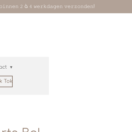
𝚋𝚒𝚗𝚗𝚎𝚗 𝟸 à 𝟺 𝚠𝚎𝚛𝚔𝚍𝚊𝚐𝚎𝚗 𝚟𝚎𝚛𝚣𝚘𝚗𝚍𝚎𝚗!
act
ik Tok