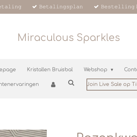
𝚝𝚊𝚕𝚒𝚗𝚐
𝙱𝚎𝚝𝚊𝚕𝚒𝚗𝚐𝚜𝚙𝚕𝚊𝚗
𝙱𝚎𝚜𝚝𝚎𝚕𝚕𝚒𝚗𝚐 
Miraculous Sparkles
epage
Kristallen Bruisbal
Webshop
Cont
ntenervaringen
Join Live Sale op T