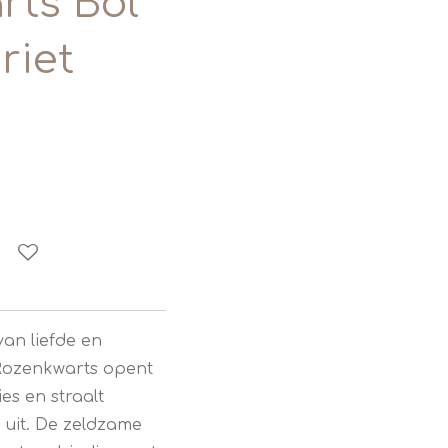
rts Bol
riet
an liefde en
 Rozenkwarts opent
es en straalt
 uit. De zeldzame