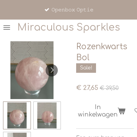
Ga
𝙾𝚙𝚎𝚗𝚋𝚘𝚡 𝙾𝚙𝚝𝚒𝚎
direct
naar
Miraculous Sparkles
de
hoofdinhoud
Rozenkwarts
Bol
Sale!
€ 27,65
€ 39,50
In
winkelwagen