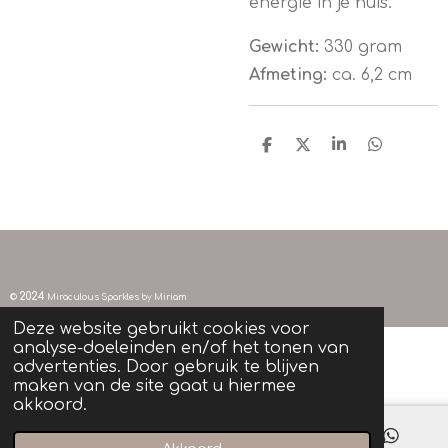
energie in je huis.
Gewicht:
330 gram
Afmeting:
ca. 6,2 cm
D
D
S
D
e
e
h
e
l
e
a
l
e
l
r
e
n
e
n
2024
©
Miraculous Sparkles by Miriam
Deze website gebruikt cookies voor
analyse-doeleinden en/of het tonen van
advertenties. Door gebruik te blijven
maken van de site gaat u hiermee
akkoord.