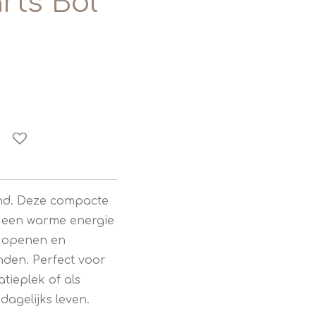
rts Bol
end. Deze compacte
t een warme energie
te openen en
nden. Perfect voor
atieplek of als
dagelijks leven.