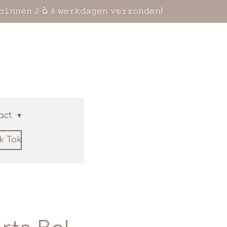
𝚋𝚒𝚗𝚗𝚎𝚗 𝟸 à 𝟺 𝚠𝚎𝚛𝚔𝚍𝚊𝚐𝚎𝚗 𝚟𝚎𝚛𝚣𝚘𝚗𝚍𝚎𝚗!
act
ik Tok