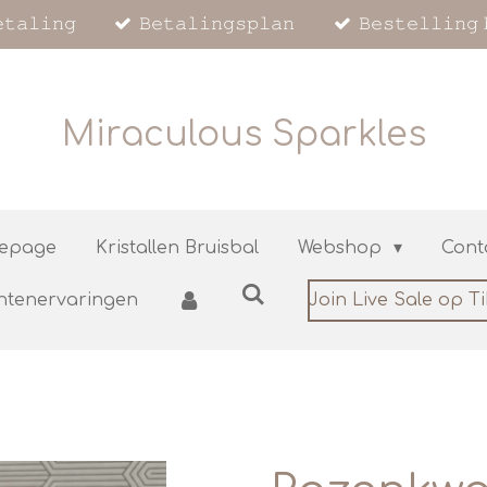
𝚝𝚊𝚕𝚒𝚗𝚐
𝙱𝚎𝚝𝚊𝚕𝚒𝚗𝚐𝚜𝚙𝚕𝚊𝚗
𝙱𝚎𝚜𝚝𝚎𝚕𝚕𝚒𝚗𝚐 
Miraculous Sparkles
epage
Kristallen Bruisbal
Webshop
Cont
ntenervaringen
Join Live Sale op T