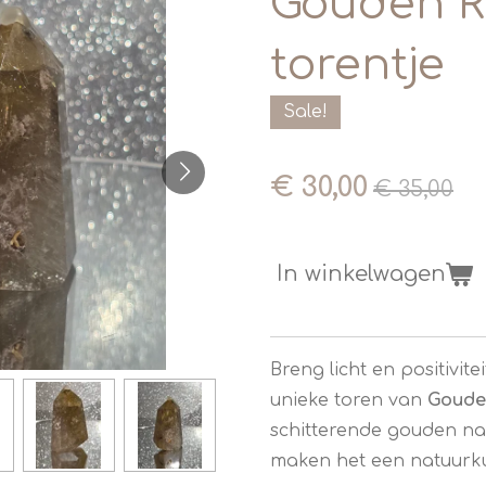
Gouden R
torentje
Sale!
€ 30,00
€ 35,00
In winkelwagen
Breng licht en positivite
unieke toren van
Goude
schitterende gouden naa
maken het een natuurku