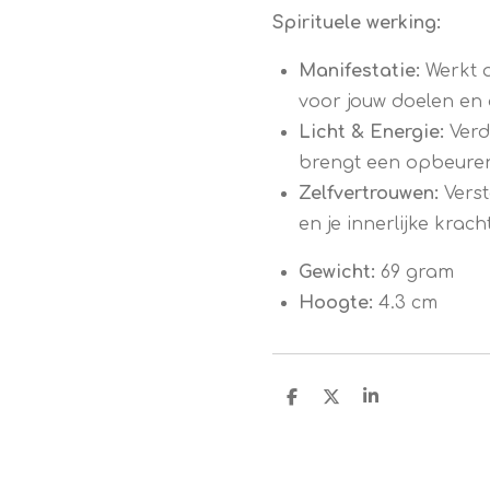
Spirituele werking:
Manifestatie:
Werkt a
voor jouw doelen en
Licht & Energie:
Verdr
brengt een opbeuren
Zelfvertrouwen:
Verst
en je innerlijke kracht
Gewicht:
69 gram
Hoogte:
4.3 cm
D
D
S
e
e
h
l
e
a
e
l
r
n
e