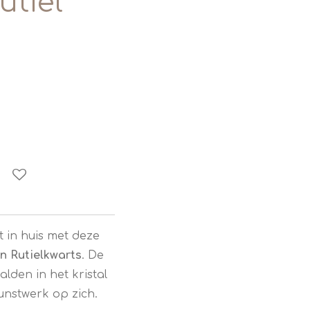
utiel
it in huis met deze
n Rutielkwarts
. De
lden in het kristal
nstwerk op zich.