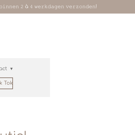
𝚋𝚒𝚗𝚗𝚎𝚗 𝟸 à 𝟺 𝚠𝚎𝚛𝚔𝚍𝚊𝚐𝚎𝚗 𝚟𝚎𝚛𝚣𝚘𝚗𝚍𝚎𝚗!
act
ik Tok