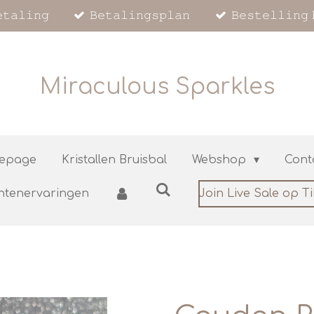
𝚝𝚊𝚕𝚒𝚗𝚐
𝙱𝚎𝚝𝚊𝚕𝚒𝚗𝚐𝚜𝚙𝚕𝚊𝚗
𝙱𝚎𝚜𝚝𝚎𝚕𝚕𝚒𝚗𝚐 
Miraculous Sparkles
epage
Kristallen Bruisbal
Webshop
Cont
ntenervaringen
Join Live Sale op T