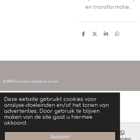
en transformatie.
D
D
S
D
e
e
h
e
l
e
a
l
e
l
r
e
n
e
n
2024
©
Miraculous Sparkles by Miriam
Deze website gebruikt cookies voor
analyse-doeleinden en/of het tonen van
advertenties. Door gebruik te blijven
maken van de site gaat u hiermee
akkoord.
Akkoord
E-mailadres
Instagram
WhatsApp